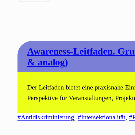
Awareness-Leitfaden. Grun
& analog)
Der Leitfaden bietet eine praxisnahe E
Perspektive für Veranstaltungen, Proje
#Antidiskriminierung
, 
#Intersektionalität
, 
#R