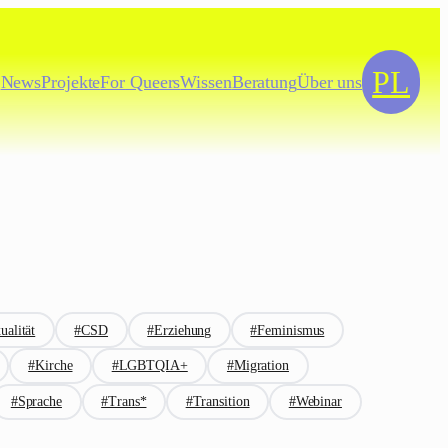
PL
News
Projekte
For
Queers
Wissen
Beratung
Über uns
ualität
#CSD
#Erziehung
#Feminismus
#Kirche
#LGBTQIA+
#Migration
#Sprache
#Trans*
#Transition
#Webinar