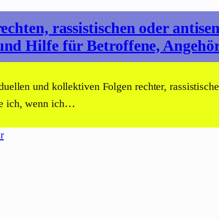
chten, rassistischen oder antisem
nd Hilfe für Betroffene, Angehö
duellen und kollektiven Folgen rechter, rassistisch
he ich, wenn ich…
r