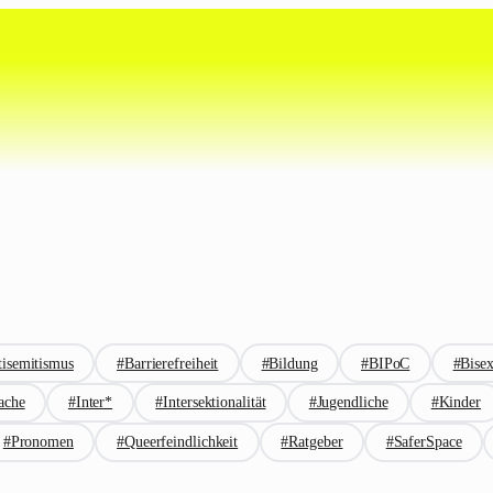
isemitismus
#Barrierefreiheit
#Bildung
#BIPoC
#Bisex
ache
#Inter*
#Intersektionalität
#Jugendliche
#Kinder
#Pronomen
#Queerfeindlichkeit
#Ratgeber
#SaferSpace