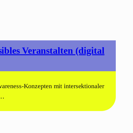
bles Veranstalten (digital
areness-Konzepten mit intersektionaler
n…