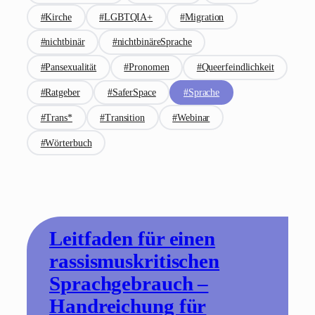
#Kirche
#LGBTQIA+
#Migration
#nichtbinär
#nichtbinäreSprache
#Pansexualität
#Pronomen
#Queerfeindlichkeit
#Ratgeber
#SaferSpace
#Sprache
#Trans*
#Transition
#Webinar
#Wörterbuch
Leitfaden für einen
rassismuskritischen
Sprachgebrauch –
Handreichung für