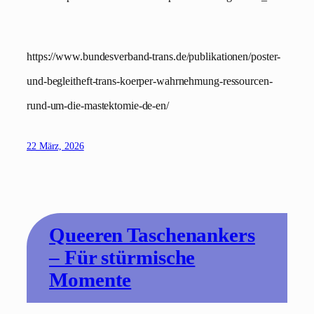
https://www.bundesverband-trans.de/publikationen/poster-
und-begleitheft-trans-koerper-wahrnehmung-ressourcen-
rund-um-die-mastektomie-de-en/
22 März, 2026
Queeren Taschenankers
– Für stürmische
Momente