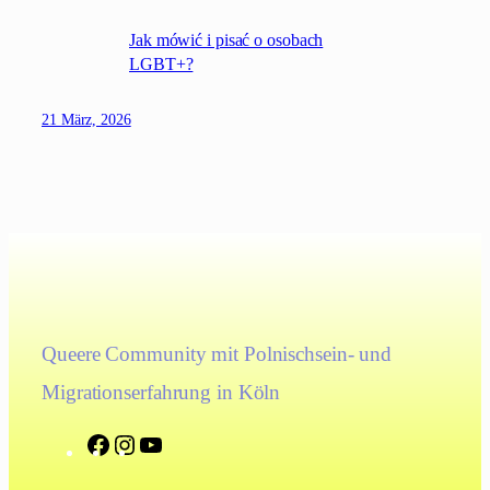
Jak mówić i pisać o osobach
LGBT+?
21 März, 2026
Queere Community mit Polnischsein- und
Migrationserfahrung in Köln
F
I
Y
a
n
o