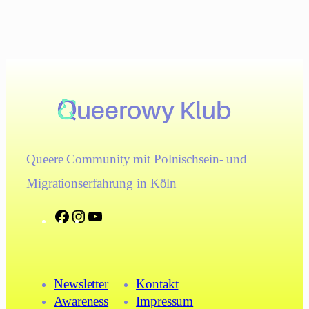
Queere Community mit Polnischsein- und
Migrationserfahrung in Köln
F
I
Y
a
n
o
c
s
u
e
t
T
Newsletter
Kontakt
b
a
u
Awareness
Impressum
o
g
b