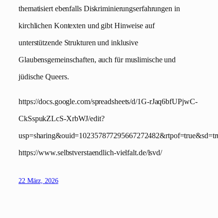
thematisiert ebenfalls Diskriminierungserfahrungen in
kirchlichen Kontexten und gibt Hinweise auf
unterstützende Strukturen und inklusive
Glaubensgemeinschaften, auch für muslimische und
jüdische Queers.
https://docs.google.com/spreadsheets/d/1G-rJaq6bfUPjwC-
CkSspukZLcS-XrbWJ/edit?
usp=sharing&ouid=102357877295667272482&rtpof=true&sd=tr
https://www.selbstverstaendlich-vielfalt.de/lsvd/
22 März, 2026