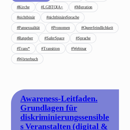
#Kirche
#LGBTQIA+
#Migration
#nichtbinär
#nichtbinäreSprache
#Pansexualität
#Pronomen
#Queerfeindlichkeit
#Ratgeber
#SaferSpace
#Sprache
#Trans*
#Transition
#Webinar
#Wörterbuch
Awareness-Leitfaden.
Grundlagen für
diskriminierungssensible
s Veranstalten (digital &