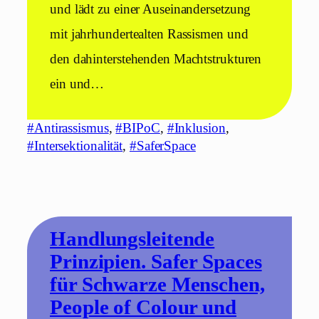
und lädt zu einer Auseinandersetzung
mit jahrhundertealten Rassismen und
den dahinterstehenden Machtstrukturen
ein und…
#Antirassismus
, 
#BIPoC
, 
#Inklusion
, 
#Intersektionalität
, 
#SaferSpace
Handlungsleitende
Prinzipien. Safer Spaces
für Schwarze Menschen,
People of Colour und