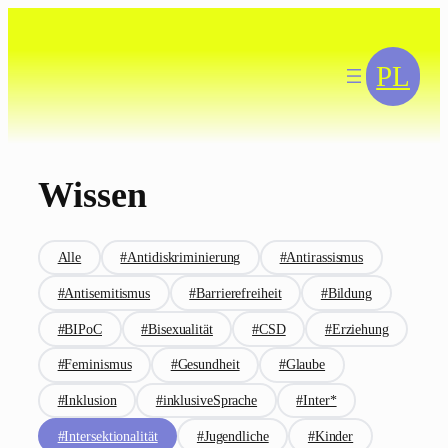
Zum
Inhalt
springen
PL
Wissen
Alle
#Antidiskriminierung
#Antirassismus
#Antisemitismus
#Barrierefreiheit
#Bildung
#BIPoC
#Bisexualität
#CSD
#Erziehung
#Feminismus
#Gesundheit
#Glaube
#Inklusion
#inklusiveSprache
#Inter*
#Intersektionalität
#Jugendliche
#Kinder