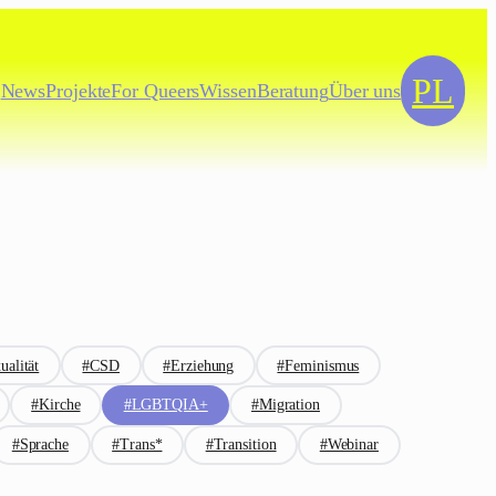
PL
News
Projekte
For
Queers
Wissen
Beratung
Über uns
ualität
#CSD
#Erziehung
#Feminismus
#Kirche
#LGBTQIA+
#Migration
#Sprache
#Trans*
#Transition
#Webinar