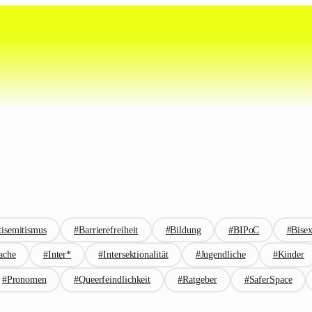
isemitismus
#Barrierefreiheit
#Bildung
#BIPoC
#Bisex
ache
#Inter*
#Intersektionalität
#Jugendliche
#Kinder
#Pronomen
#Queerfeindlichkeit
#Ratgeber
#SaferSpace