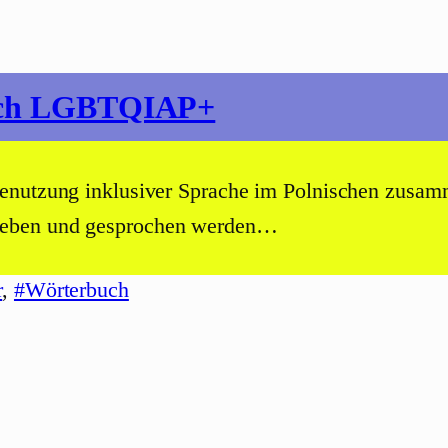
bach LGBTQIAP+
enutzung inklusiver Sprache im Polnischen zusamm
ieben und gesprochen werden…
r
, 
#Wörterbuch