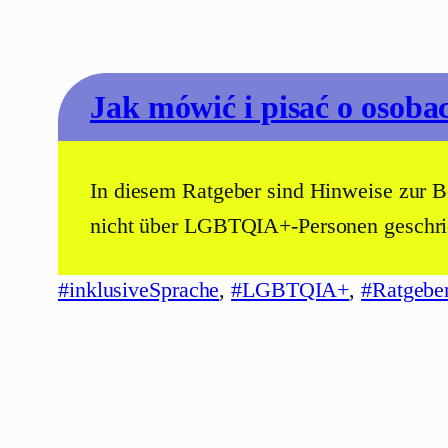
Jak mówić i pisać o oso
In diesem Ratgeber sind Hinweise zur B
nicht über LGBTQIA+-Personen geschr
#inklusiveSprache
, 
#LGBTQIA+
, 
#Ratgebe