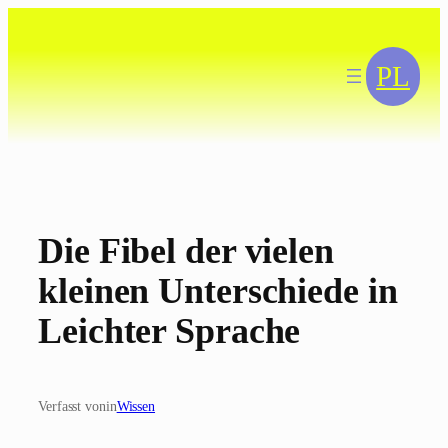
Zum
Inhalt
springen
PL
Die Fibel der vielen
kleinen Unterschiede in
Leichter Sprache
Verfasst von
in
Wissen