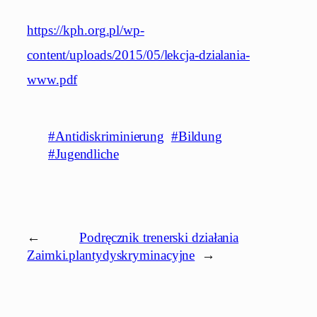
https://kph.org.pl/wp-
content/uploads/2015/05/lekcja-dzialania-
www.pdf
#Antidiskriminierung
#Bildung
#Jugendliche
←
Podręcznik trenerski działania
Zaimki.pl
antydyskryminacyjne
→