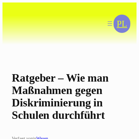
Zum
Inhalt
springen
PL
Ratgeber – Wie man
Maßnahmen gegen
Diskriminierung in
Schulen durchführt
Verfasst von
in
Wissen