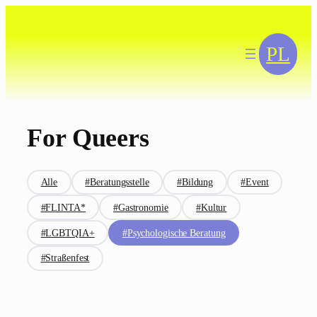
Zum
Inhalt
springen
PL
For Queers
Alle
#Beratungsstelle
#Bildung
#Event
#FLINTA*
#Gastronomie
#Kultur
#LGBTQIA+
#Psychologische Beratung
#Straßenfest