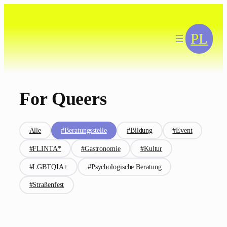
Zum
Inhalt
springen
PL
For Queers
Alle
#Beratungsstelle
#Bildung
#Event
#FLINTA*
#Gastronomie
#Kultur
#LGBTQIA+
#Psychologische Beratung
#Straßenfest