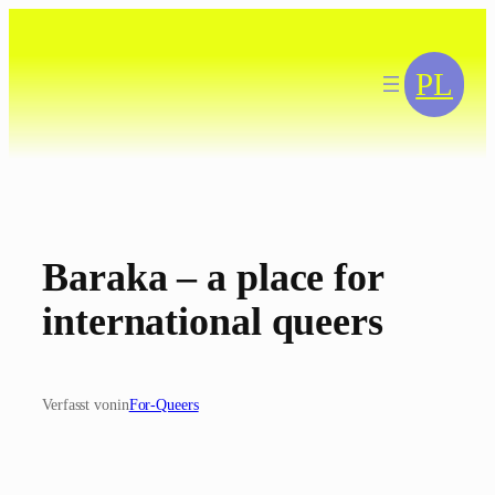
Zum
Inhalt
springen
PL
Baraka – a place for
international queers
Verfasst von
in
For-Queers