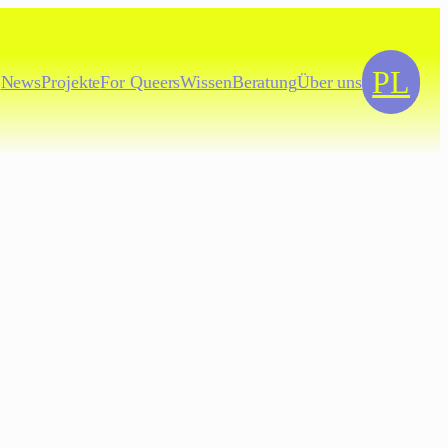
PL
News
Projekte
For
Queers
Wissen
Beratung
Über uns