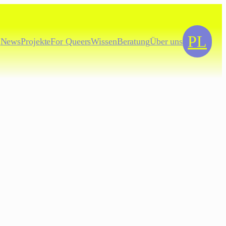
PL
News
Projekte
For
Queers
Wissen
Beratung
Über uns