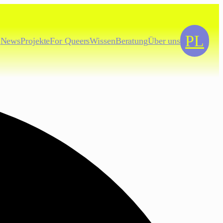
PL
News
Projekte
For
Queers
Wissen
Beratung
Über uns